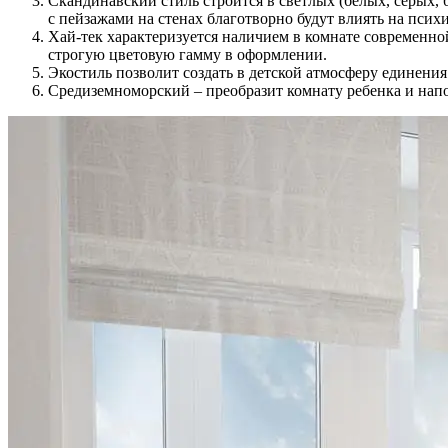
Скандинавский стиль строится в светлых (белых, серых, 
с пейзажами на стенах благотворно будут влиять на психи
Хай-тек характеризуется наличием в комнате современно
строгую цветовую гамму в оформлении.
Экостиль позволит создать в детской атмосферу единения 
Средиземноморский – преобразит комнату ребенка и нап