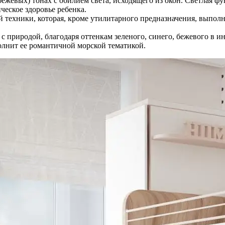
бежевых) тонах с обилием света, исходящего из окон. Светлая ф
ческое здоровье ребенка.
й техники, которая, кроме утилитарного предназначения, выполн
с природой, благодаря оттенкам зеленого, синего, бежевого в и
олнит ее романтичной морской тематикой.